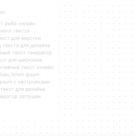
ак:
ст рыба онлайн
ного текста
екст для верстки
 текста для дизайна
ный текст генератор
кст для шаблонов
ктивный текст онлайн
бзац lorem ipsum
ipsum с настройками
текст для дизайна
нератор заглушек