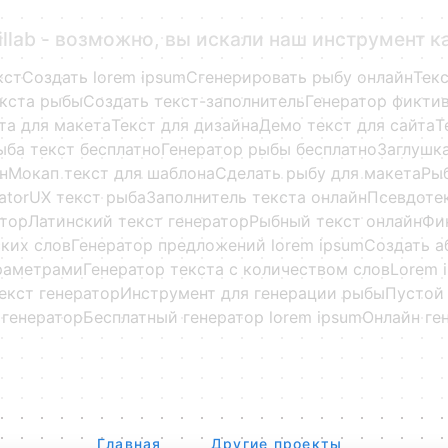
illab - возможно, вы искали наш инструмент к
кст
Создать lorem ipsum
Сгенерировать рыбу онлайн
Тек
екста рыбы
Создать текст-заполнитель
Генератор фиктив
та для макета
Текст для дизайна
Демо текст для сайта
Т
ыба текст бесплатно
Генератор рыбы бесплатно
Заглушка
н
Мокап текст для шаблона
Сделать рыбу для макета
Рыб
ator
UX текст рыба
Заполнитель текста онлайн
Псевдоте
атор
Латинский текст генератор
Рыбный текст онлайн
Фи
ских слов
Генератор предложений lorem ipsum
Создать а
раметрами
Генератор текста с количеством слов
Lorem 
екст генератор
Инструмент для генерации рыбы
Пустой 
 генератор
Бесплатный генератор lorem ipsum
Онлайн ге
Главная
Другие проекты